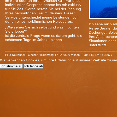
im Büro oder an Ihrem Wunsch-Ort: Für unser
individuelles Gespräch nehme ich mir exklusiv
für Sie Zeit. Gerne berate Sie bei der Planung
Ihres persönlichen Traumurlaubes. Dieser
Service unterscheidet meine Leistungen von
denen eines herkömmlichen Reisebüros.
Ich sehe mich al
„Wie sehen Sie sich selbst und was möchten
Reise-Berater du
Sie erleben?“
Dschungel. Selbs
ist die zentrale Frage wenn es darum geht, die
Ihre Ansprechpart
schönsten Tage im Jahr zu planen.
Situationen oder 
unterstützt.
Elke Neuhuber | Oberer Heidenweg 17 | A-9500 Villach | Fax +43 4242 / 30977 - 15
Wir verwenden Cookies, um Ihre Erfahrung auf unserer Website zu ve
Ich stimme zu
Ich lehne ab